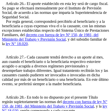
Artículo 26.- El aporte establecido en esta ley será de cargo fiscal.
Su pago se efectuará mensualmente por el Instituto de Previsión
Social, de acuerdo a las normas que imparta la Superintendencia de
Seguridad Social.
Por regla general, corresponderá percibirlo al beneficiario y a la
beneficiaria a cuyas expensas viva el o la causante, con las mismas
excepciones establecidas respecto del Sistema Único de Prestaciones
Familiares, del
decreto con fuerza de ley Nº 150, de 1981, del
Ministerio del Trabajo y Previsión Social
, y del subsidio familiar de
la
ley N° 18.020
.
Artículo 27.- Cada causante tendrá derecho a un aporte al mes,
aun cuando el beneficiario o la beneficiaria respectivo estuviere
acogido o acogida a diversos regímenes previsionales y
desempeñare trabajos diferentes. Igual tratamiento recibirán los y las
causantes cuando pudieren ser invocados o invocadas en dicha
calidad por más de un beneficiario o una beneficiaria. En este último
evento, se preferirá siempre a la madre beneficiaria.
Artículo 28.- En todo lo no dispuesto por el presente Título
regirán supletoriamente las normas del
decreto con fuerza de ley N°
150, de 1981, del Ministerio del Trabajo y Previsión Social
, y la
ley
N° 18.020
, según corresponda a cada causante.