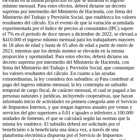
elevarán en la misma proporción en que se aumenta el ingreso
mínimo mensual. Para estos efectos, deberá dictarse un decreto
supremo por intermedio del Ministerio de Hacienda, con firma del
Ministerio del Trabajo y Previsión Social, que establezca los valores
resultantes del cálculo. En el evento de que la variación acumulada
experimentada por el índice de precios al consumidor (IPC) supere
el 7% en el periodo de doce meses a diciembre de 2022, se elevará a
$410.000 el ingreso mínimo mensual para los trabajadores mayores
de 18 años de edad y hasta de 65 años de edad a partir de enero de
2023, mientras que los demás montos se elevarán en la misma
proporción y oportunidad. Para estos efectos, deberá dictarse un
decreto supremo por intermedio del Ministerio de Hacienda, con
firma del Ministerio del Trabajo y Previsión Social, que comunique
los valores resultantes del cálculo. En cuanto a las ayudas
extraordinarias, la ley considera dos subsidios: a) Para contribuir al
pago del ingreso mínimo mensual, la ley contempla un subsidio
temporal de cargo fiscal, de carácter mensual, el cual se pagará a las
personas naturales y jurídicas, incluyendo cooperativas, que hayan
informado inicio de actividades en primera categoría ante el Servicio
de Impuestos Internos, y que tengan ingresos anuales por ventas y
servicios del giro superiores a 0,01 e iguales o inferiores a 100.000
unidades de fomento, el que se calculará según las normas que la
misma ley establece. El subsidio deberá ser solicitado por el
beneficiario o la beneficiaria una única vez, a través de una
plataforma electrónica dispuesta por el Servicio de Impuestos