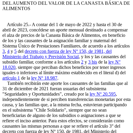
DEL AUMENTO DEL VALOR DE LA CANASTA BÁSICA DE
ALIMENTOS
Artículo 25.- A contar del 1 de mayo de 2022 y hasta el 30 de
abril de 2023, concédese un aporte mensual destinado a compensar
el alza de precios de la Canasta Básica de Alimentos, en beneficio
de los y las causantes de la asignación familiar y maternal del
Sistema Único de Prestaciones Familiares, de acuerdo a los artículos
3
,
4
y
5
del
decreto con fuerza de ley Nº 150, de 1981, del
Ministerio del Trabajo y Previsión Social
, y los y las causantes del
subsidio familiar, conforme a los artículos
2
y
3 bis
de la
ley N°
18.020
, siempre que perciban dichos beneficios por tener ingresos
iguales o inferiores al límite máximo establecido en el literal d) del
artículo 1
de la
ley Nº 18.987
.
También recibirán este aporte los causantes de las familias que al
31 de diciembre de 2021 fueran usuarias del subsistema
"Seguridades y Oportunidades", creado por la
ley Nº 20.595
,
independientemente de si perciben transferencias monetarias por esta
causa, y las familias que, a la misma fecha, estuvieran participando
en el subsistema "Chile Solidario", siempre que no sean
beneficiarias de alguno de los subsidios o asignaciones a que se
refiere el inciso anterior. Para estos efectos, se considerarán como
causantes las mismas personas a que se refiere el artículo 3° del
decreto con fuerza de ley Nº 150, de 1981, del Ministerio del