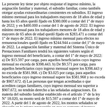
La presente ley tiene por objeto reajustar el ingreso mínimo, la
asignación familiar y maternal, el subsidio familiar, como también
otorgar ayudas extraordinarias consistentes en subsidios. El ingreso
mínimo mensual para los trabajadores mayores de 18 años de edad y
hasta los 65 años quedó fijado en $380.000 a contar del 1° de mayo
de 2022; y en $400.000 a contar del 1 de agosto de 2022. El ingreso
mínimo mensual para los trabajadores menores de 18 años de edad y
mayores de 65 años de edad quedó fijado en $283.471 a contar del
1° de mayo de 2022. El ingreso mínimo mensual para efectos no
remuneracionales quedó fijado en $244.944 a contar del 1° de mayo
de 2022. La asignación familiar y maternal del Sistema Único de
Prestaciones Familiares tendrá los siguientes valores según el
ingreso mensual del beneficiario, a contar del 1° de mayo de 2022:
a) De $15.597 por carga, para aquellos beneficiarios cuyo ingreso
mensual no exceda de $398.443. b) De $9.571 por carga, para
aquellos beneficiarios cuyo ingreso mensual supere los $398.443 y
no exceda de $581.968. c) De $3.025 por carga, para aquellos
beneficiarios cuyo ingreso mensual supere los $581.968 y no exceda
de $907.672. d) Las personas que tengan acreditadas o que
acrediten cargas familiares, cuyo ingreso mensual sea superior a
$907.672, no tendrán derecho a las señaladas asignaciones. En
materia del subsidio familiar establecido en el artículo 1° de la ley
N° 18.020, su monto será de $15.597 a contar del 1° de mayo de
2022. A partir del 1 de agosto de 2022, los montos señalados se