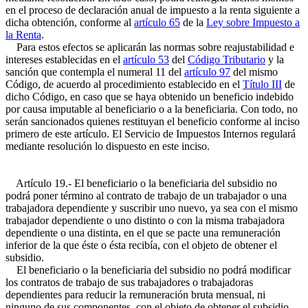
en el proceso de declaración anual de impuesto a la renta siguiente a
dicha obtención, conforme al
artículo 65
de la
Ley sobre Impuesto a
la Renta
.
Para estos efectos se aplicarán las normas sobre reajustabilidad e
intereses establecidas en el
artículo 53
del
Código Tributario
y la
sanción que contempla el numeral 11 del
artículo 97
del mismo
Código, de acuerdo al procedimiento establecido en el
Título III
de
dicho Código, en caso que se haya obtenido un beneficio indebido
por causa imputable al beneficiario o a la beneficiaria. Con todo, no
serán sancionados quienes restituyan el beneficio conforme al inciso
primero de este artículo. El Servicio de Impuestos Internos regulará
mediante resolución lo dispuesto en este inciso.
Artículo 19.- El beneficiario o la beneficiaria del subsidio no
podrá poner término al contrato de trabajo de un trabajador o una
trabajadora dependiente y suscribir uno nuevo, ya sea con el mismo
trabajador dependiente o uno distinto o con la misma trabajadora
dependiente o una distinta, en el que se pacte una remuneración
inferior de la que éste o ésta recibía, con el objeto de obtener el
subsidio.
El beneficiario o la beneficiaria del subsidio no podrá modificar
los contratos de trabajo de sus trabajadores o trabajadoras
dependientes para reducir la remuneración bruta mensual, ni
ninguno de sus componentes, con el objeto de obtener el subsidio.