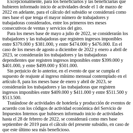
Excepcionalmente, para los beneficiarios y las beneficiarias que
hubieren informado inicio de actividades desde el 1 de marzo de
2022 en adelante, para el cálculo del subsidio se considerará como
mes base el que tenga el mayor número de trabajadores y
trabajadoras considerados, entre los primeros tres meses
consecutivos de ventas y servicios del giro.
Para los meses base de mayo a julio de 2022, se considerarán los
trabajadores y las trabajadoras que registren ingresos imponibles
entre $379.000 y $381.000, y entre $474.000 y $476.000. En el
caso de los meses de agosto a diciembre de 2022 y enero a abril de
2023, se considerarán los trabajadores y las trabajadoras
dependientes que registren ingresos imponibles entre $399.000 y
$401.000, y entre $499.000 y $501.000.
Sin perjuicio de lo anterior, en el evento de que se cumpla el
supuesto de reajuste al ingreso mínimo mensual contemplado en el
artículo 8, para los meses base de enero y abril de 2023, se
considerarán los trabajadores y las trabajadoras que registren
ingresos imponibles entre $409.000 y $411.000 y entre $511.500 y
$513.500.
Tratándose de actividades de hotelería y producción de eventos de
acuerdo con los códigos de actividad económica del Servicio de
Impuestos Internos que hubiesen informado inicio de actividades
hasta el 28 de febrero de 2022, se considerará como mes base
septiembre de 2019 para el cálculo del presente subsidio, en caso de
que este último sea más beneficioso.