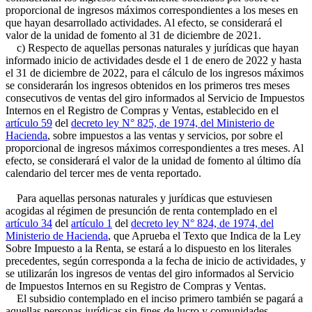
proporcional de ingresos máximos correspondientes a los meses en
que hayan desarrollado actividades. Al efecto, se considerará el
valor de la unidad de fomento al 31 de diciembre de 2021.
c) Respecto de aquellas personas naturales y jurídicas que hayan
informado inicio de actividades desde el 1 de enero de 2022 y hasta
el 31 de diciembre de 2022, para el cálculo de los ingresos máximos
se considerarán los ingresos obtenidos en los primeros tres meses
consecutivos de ventas del giro informados al Servicio de Impuestos
Internos en el Registro de Compras y Ventas, establecido en el
artículo 59
del
decreto ley N° 825, de 1974, del Ministerio de
Hacienda
, sobre impuestos a las ventas y servicios, por sobre el
proporcional de ingresos máximos correspondientes a tres meses. Al
efecto, se considerará el valor de la unidad de fomento al último día
calendario del tercer mes de venta reportado.
Para aquellas personas naturales y jurídicas que estuviesen
acogidas al régimen de presunción de renta contemplado en el
artículo 34
del
artículo 1
del
decreto ley N° 824, de 1974, del
Ministerio de Hacienda
, que Aprueba el Texto que Indica de la Ley
Sobre Impuesto a la Renta, se estará a lo dispuesto en los literales
precedentes, según corresponda a la fecha de inicio de actividades, y
se utilizarán los ingresos de ventas del giro informados al Servicio
de Impuestos Internos en su Registro de Compras y Ventas.
El subsidio contemplado en el inciso primero también se pagará a
aquellas personas jurídicas sin fines de lucro y comunidades,