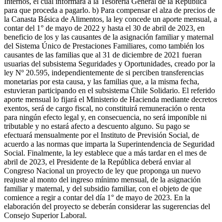
Internos, el cual informará a la Tesorería General de la República
para que proceda a pagarlo. b) Para compensar el alza de precios de
la Canasta Básica de Alimentos, la ley concede un aporte mensual, a
contar del 1° de mayo de 2022 y hasta el 30 de abril de 2023, en
beneficio de los y las causantes de la asignación familiar y maternal
del Sistema Único de Prestaciones Familiares, como también los
causantes de las familias que al 31 de diciembre de 2021 fueran
usuarias del subsistema Seguridades y Oportunidades, creado por la
ley Nº 20.595, independientemente de si perciben transferencias
monetarias por esta causa, y las familias que, a la misma fecha,
estuvieran participando en el subsistema Chile Solidario. El referido
aporte mensual lo fijará el Ministerio de Hacienda mediante decretos
exentos, será de cargo fiscal, no constituirá remuneración o renta
para ningún efecto legal y, en consecuencia, no será imponible ni
tributable y no estará afecto a descuento alguno. Su pago se
efectuará mensualmente por el Instituto de Previsión Social, de
acuerdo a las normas que imparta la Superintendencia de Seguridad
Social. Finalmente, la ley establece que a más tardar en el mes de
abril de 2023, el Presidente de la República deberá enviar al
Congreso Nacional un proyecto de ley que proponga un nuevo
reajuste al monto del ingreso mínimo mensual, de la asignación
familiar y maternal, y del subsidio familiar, con el objeto de que
comience a regir a contar del día 1° de mayo de 2023. En la
elaboración del proyecto se deberán considerar las sugerencias del
Consejo Superior Laboral.