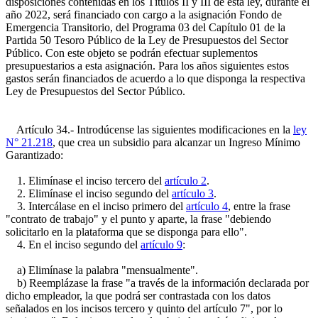
disposiciones contenidas en los Títulos II y III de esta ley, durante el
año 2022, será financiado con cargo a la asignación Fondo de
Emergencia Transitorio, del Programa 03 del Capítulo 01 de la
Partida 50 Tesoro Público de la Ley de Presupuestos del Sector
Público. Con este objeto se podrán efectuar suplementos
presupuestarios a esta asignación. Para los años siguientes estos
gastos serán financiados de acuerdo a lo que disponga la respectiva
Ley de Presupuestos del Sector Público.
Artículo 34.- Introdúcense las siguientes modificaciones en la
ley
N° 21.218
, que crea un subsidio para alcanzar un Ingreso Mínimo
Garantizado:
1. Elimínase el inciso tercero del
artículo 2
.
2. Elimínase el inciso segundo del
artículo 3
.
3. Intercálase en el inciso primero del
artículo 4
, entre la frase
"contrato de trabajo" y el punto y aparte, la frase "debiendo
solicitarlo en la plataforma que se disponga para ello".
4. En el inciso segundo del
artículo 9
:
a) Elimínase la palabra "mensualmente".
b) Reemplázase la frase "a través de la información declarada por
dicho empleador, la que podrá ser contrastada con los datos
señalados en los incisos tercero y quinto del artículo 7", por lo