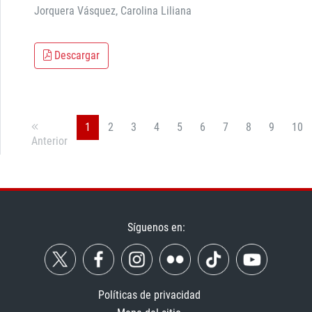
Jorquera Vásquez, Carolina Liliana
Descargar
1
2
3
4
5
6
7
8
9
10
Anterior
Síguenos en:
Políticas de privacidad