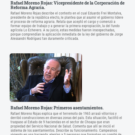
Rafael Moreno Rojas: Vicepresidente de la Corporación de
Reforma Agraria.
Rafael Moreno Rojas describe el contexto en el cual Eduardo Frei Montalva,
presidente de la república electo, le plantea que al asumir el gobierno lidere
el proceso de reforma agraria. Relata que aceptó el cargo y comenzó a
formar equipo de trabajo y a generar la primera expropiación, la del fundo
agrícola Lo Echevers. A su juicio, estas medidas fueron insospechadas,
porque comprendían la aplicación inmediata de la ley del gobierno de Jorge
Alessandri Rodríguez tan duramente criticada.
Rafael Moreno Rojas: Primeros asentamientos.
Rafael Moreno Rojas explica que el terremoto de 1965 arrasó villorrios y
derribó construcciones en diversas zonas del país. Esta situación, facilitó el
traspaso al Estado de 9 haciendas en el sector de Choapa que eran
propiedad del Servicio Nacional de Salud. Comenta que allí se inició el
sistema de los asentamientos. Describe su funcionamiento. Campesinos
viviendo en una hacienda, elegían a 5 personas que formaban un comité de