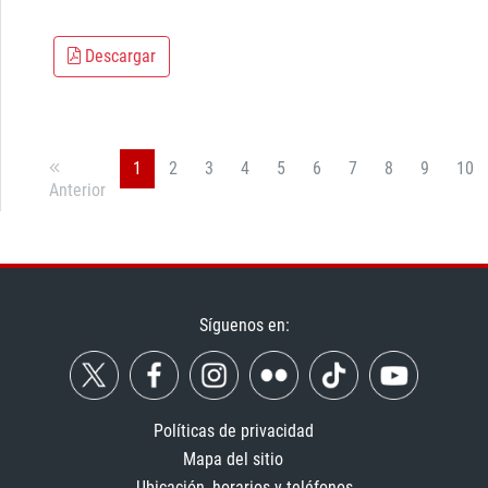
Descargar
1
2
3
4
5
6
7
8
9
10
Anterior
Síguenos en:
Políticas de privacidad
Mapa del sitio
Ubicación, horarios y teléfonos