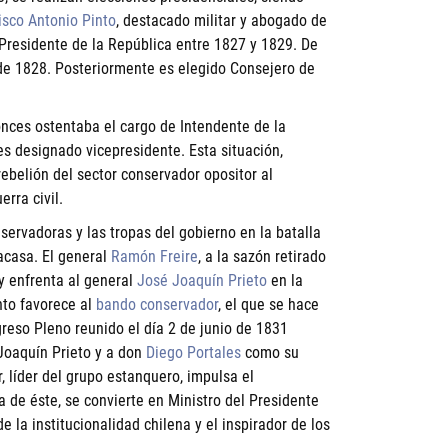
isco Antonio Pinto
, destacado militar y abogado de
y Presidente de la República entre 1827 y 1829. De
n de 1828. Posteriormente es elegido Consejero de
onces ostentaba el cargo de Intendente de la
s designado vicepresidente. Esta situación,
ebelión del sector conservador opositor al
erra civil.
ervadoras y las tropas del gobierno en la batalla
acasa. El general
Ramón Freire
, a la sazón retirado
y enfrenta al general
José Joaquín Prieto
en la
nto favorece al
bando conservador
, el que se hace
reso Pleno reunido el día 2 de junio de 1831
Joaquín Prieto y a don
Diego Portales
como su
, líder del grupo estanquero, impulsa el
ta de éste, se convierte en Ministro del Presidente
 la institucionalidad chilena y el inspirador de los