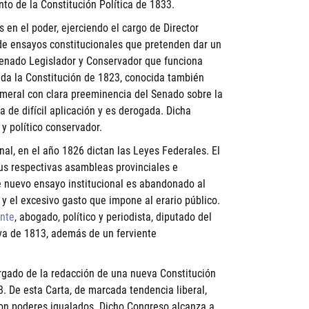
to de la Constitución Política de 1833.
 en el poder, ejerciendo el cargo de Director
de ensayos constitucionales que pretenden dar un
l Senado Legislador y Conservador que funciona
da la Constitución de 1823, conocida también
ameral con clara preeminencia del Senado sobre la
 de difícil aplicación y es derogada. Dicha
to y político conservador.
al, en el año 1826 dictan las Leyes Federales. El
sus respectivas asambleas provinciales e
te nuevo ensayo institucional es abandonado al
 y el excesivo gasto que impone al erario público.
ante
, abogado, político y periodista, diputado del
va de 1813, además de un ferviente
gado de la redacción de una nueva Constitución
8. De esta Carta, de marcada tendencia liberal,
n poderes igualados. Dicho Congreso alcanza a