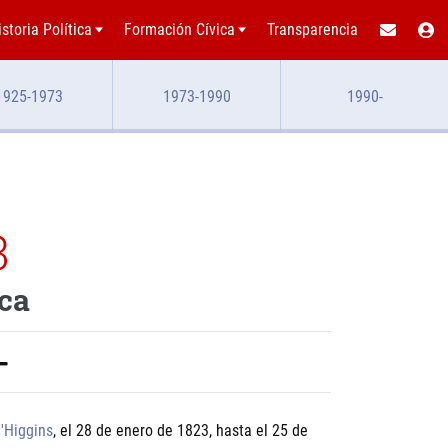
istoria Política
Formación Cívica
Transparencia
1925-1973
1973-1990
1990-
3
ica
'Higgins
, el 28 de enero de 1823, hasta el 25 de