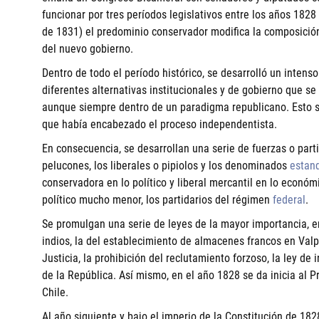
funcionar por tres períodos legislativos entre los años 1828 y
de 1831) el predominio conservador modifica la composición
del nuevo gobierno.
Dentro de todo el período histórico, se desarrolló un intenso 
diferentes alternativas institucionales y de gobierno que se
aunque siempre dentro de un paradigma republicano. Esto s
que había encabezado el proceso independentista.
En consecuencia, se desarrollan una serie de fuerzas o part
pelucones, los liberales o pipiolos y los denominados
estan
conservadora en lo político y liberal mercantil en lo económ
político mucho menor, los partidarios del régimen
federal
.
Se promulgan una serie de leyes de la mayor importancia, en
indios, la del establecimiento de almacenes francos en Val
Justicia, la prohibición del reclutamiento forzoso, la ley de
de la República. Así mismo, en el año 1828 se da inicia al 
Chile.
Al año siguiente y bajo el imperio de la Constitución de 182