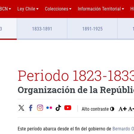
BCN
Ley Chile
Colecciones
Información Territorial
H
3
1833-1891
1891-1925
Periodo 1823-183
Organización de la Repúbl
Alto contraste
Este período abarca desde el fin del gobierno de
Bernardo O