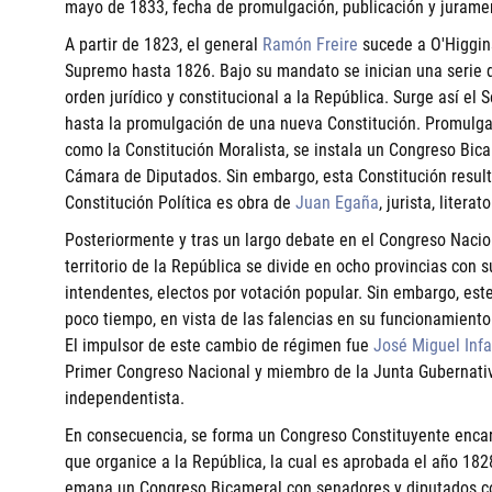
mayo de 1833, fecha de promulgación, publicación y juramen
A partir de 1823, el general
Ramón Freire
sucede a O'Higgins
Supremo hasta 1826. Bajo su mandato se inician una serie 
orden jurídico y constitucional a la República. Surge así e
hasta la promulgación de una nueva Constitución. Promulga
como la Constitución Moralista, se instala un Congreso Bic
Cámara de Diputados. Sin embargo, esta Constitución resulta
Constitución Política es obra de
Juan Egaña
, jurista, litera
Posteriormente y tras un largo debate en el Congreso Nacion
territorio de la República se divide en ocho provincias con 
intendentes, electos por votación popular. Sin embargo, es
poco tiempo, en vista de las falencias en su funcionamiento
El impulsor de este cambio de régimen fue
José Miguel Inf
Primer Congreso Nacional y miembro de la Junta Gubernati
independentista.
En consecuencia, se forma un Congreso Constituyente encar
que organice a la República, la cual es aprobada el año 182
emana un Congreso Bicameral con senadores y diputados co