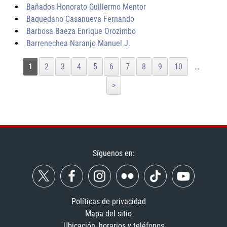
Bañados Honorato Guillermo Mentor
Baquedano Casanueva Fernando
Barbosa Baeza Enrique Orozimbo
Barrenechea Naranjo Manuel J.
1
2
3
4
5
6
7
8
9
10
…
>
Síguenos en:
Políticas de privacidad
Mapa del sitio
Ubicación, horarios y teléfonos