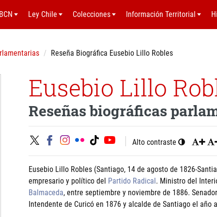
BCN
Ley Chile
Colecciones
Información Territorial
H
rlamentarias
Reseña Biográfica Eusebio Lillo Robles
Eusebio Lillo Rob
Reseñas biográficas parla
Alto contraste
Eusebio Lillo Robles (Santiago, 14 de agosto de 1826-Santiag
empresario y político del
Partido Radical
. Ministro del Inte
Balmaceda
, entre septiembre y noviembre de 1886. Senador 
Intendente de Curicó en 1876 y alcalde de Santiago el año a