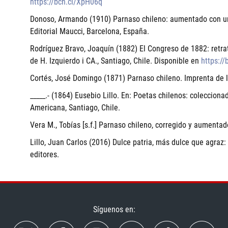
https://bcn.cl/XpH06q
Donoso, Armando (1910) Parnaso chileno: aumentado con un
Editorial Maucci, Barcelona, España.
Rodríguez Bravo, Joaquín (1882) El Congreso de 1882: retrat
de H. Izquierdo i CA., Santiago, Chile. Disponible en
https:/
Cortés, José Domingo (1871) Parnaso chileno. Imprenta de la
_____.- (1864) Eusebio Lillo. En: Poetas chilenos: coleccio
Americana, Santiago, Chile.
Vera M., Tobías [s.f.] Parnaso chileno, corregido y aumentad
Lillo, Juan Carlos (2016) Dulce patria, más dulce que agraz: 
editores.
Síguenos en: