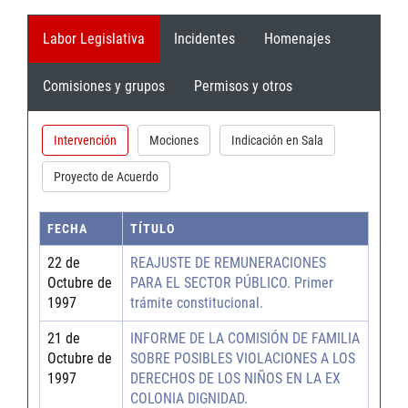
Labor Legislativa
Incidentes
Homenajes
Comisiones y grupos
Permisos y otros
Intervención
Mociones
Indicación en Sala
Proyecto de Acuerdo
FECHA
TÍTULO
22 de
REAJUSTE DE REMUNERACIONES
Octubre de
PARA EL SECTOR PÚBLICO. Primer
1997
trámite constitucional.
21 de
INFORME DE LA COMISIÓN DE FAMILIA
Octubre de
SOBRE POSIBLES VIOLACIONES A LOS
1997
DERECHOS DE LOS NIÑOS EN LA EX
COLONIA DIGNIDAD.