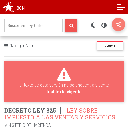
Modo oscuro
Alto contraste
BCN
Navegar Norma
VOLVER
El texto de esta versión no se encuentra vigente
Ir al texto vigente
DECRETO LEY 825
LEY SOBRE
IMPUESTO A LAS VENTAS Y SERVICIOS
MINISTERIO DE HACIENDA