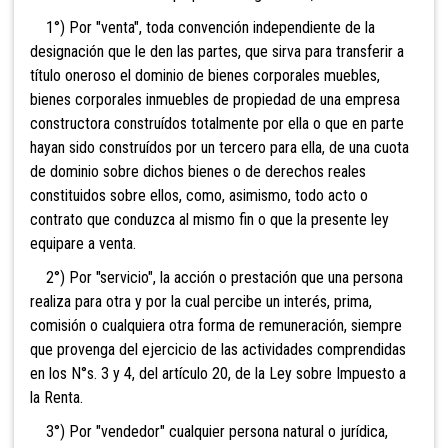
1°) Por "venta", toda convención independiente de la
designación que l
e den las partes, que sirva para transferir a
título oneroso el dominio de bienes corporales muebles,
bienes corporales inmuebles de
propiedad de una empresa
constructora construídos totalmente por ella o que en parte
hayan sido co
nst
ruídos por un tercero para ella, de una
cuota
de dominio sobre dichos bienes o de derechos reales
c
onstituidos sobre ellos, como, asimismo, todo acto o
contrato que conduzca al mismo
fin o que la presente l
ey
equipare a venta.
2°) Por "se
rvicio", la acción o prestación que una persona
reali
za para otr
a y por la cual percibe un interés, prima,
co
misión o cualquiera otra forma de remuneración, siempre
que provenga de
l ejercicio de las actividades comprendidas
en los N°s. 3 y 4, del artículo 20, de la Ley sobre Impuesto a
la Renta.
3°) Por "vendedor" cualquier persona natural o jurídica,