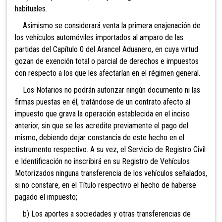
habituales.
Asimismo se considerará venta la primera enajenación de
l
os vehículos automóviles importados al amparo de las
partidas del Capítulo 0 del Arancel Aduanero, en cuya virtud
gozan de exe
nci
ón total o parcial de derechos e impuest
os
co
n respecto a los que les afectarían en el régimen gene
ral.
Los Notarios no podrán autorizar ningún documento ni las
firmas puestas en
él, tratándose de un co
ntrato afecto al
impuesto que grava
la operación establecida en el inciso
anterior, sin q
ue se les a
credite previamente el pago del
mismo, debien
do dejar constancia de este hecho en el
instrumento respectivo. A su ve
z, el Servicio de Registro Civil
e Identificación no inscribirá en su Registro de Vehículos
Motorizados ninguna transferencia de los vehículos señalados,
si no constare, en el Título respectivo el hecho de haberse
pagado el impuesto;
b) Los aportes a sociedades y otras transferencias de