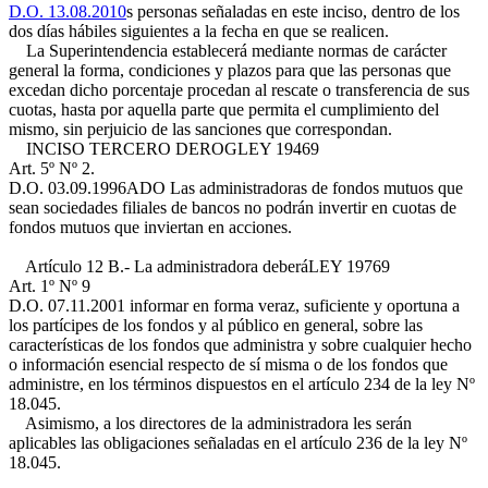
D.O. 13.08.2010
s personas señaladas en este inciso, dentro de los
dos días hábiles siguientes a la fecha en que se realicen.
La Superintendencia establecerá mediante normas de carácter
general la forma, condiciones y plazos para que las personas que
excedan dicho porcentaje procedan al rescate o transferencia de sus
cuotas, hasta por aquella parte que permita el cumplimiento del
mismo, sin perjuicio de las sanciones que correspondan.
INCISO TERCERO DEROG
LEY 19469
Art. 5º Nº 2.
D.O. 03.09.1996
ADO Las administradoras de fondos mutuos que
sean sociedades filiales de bancos no podrán invertir en cuotas de
fondos mutuos que inviertan en acciones.
Artículo 12 B.- La administradora deberá
LEY 19769
Art. 1º Nº 9
D.O. 07.11.2001
informar en forma veraz, suficiente y oportuna a
los partícipes de los fondos y al público en general, sobre las
características de los fondos que administra y sobre cualquier hecho
o información esencial respecto de sí misma o de los fondos que
administre, en los términos dispuestos en el artículo 234 de la ley Nº
18.045.
Asimismo, a los directores de la administradora les serán
aplicables las obligaciones señaladas en el artículo 236 de la ley Nº
18.045.