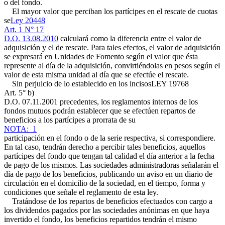
o del fondo.
El mayor valor que perciban los partícipes en el rescate de cuotas
se
Ley 20448
Art. 1 N° 17
D.O. 13.08.2010
calculará como la diferencia entre el valor de
adquisición y el de rescate. Para tales efectos, el valor de adquisición
se expresará en Unidades de Fomento según el valor que ésta
represente al día de la adquisición, convirtiéndolas en pesos según el
valor de esta misma unidad al día que se efectúe el rescate.
Sin perjuicio de lo establecido en los incisos
LEY 19768
Art. 5° b)
D.O. 07.11.2001
precedentes, los reglamentos internos de los
fondos mutuos podrán establecer que se efectúen repartos de
beneficios a los partícipes a prorrata de su
NOTA: 1
participación en el fondo o de la serie respectiva, si correspondiere.
En tal caso, tendrán derecho a percibir tales beneficios, aquellos
partícipes del fondo que tengan tal calidad el día anterior a la fecha
de pago de los mismos. Las sociedades administradoras señalarán el
día de pago de los beneficios, publicando un aviso en un diario de
circulación en el domicilio de la sociedad, en el tiempo, forma y
condiciones que señale el reglamento de esta ley.
Tratándose de los repartos de beneficios efectuados con cargo a
los dividendos pagados por las sociedades anónimas en que haya
invertido el fondo, los beneficios repartidos tendrán el mismo