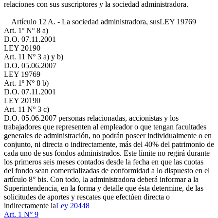
relaciones con sus suscriptores y la sociedad administradora.
Artículo 12 A. - La sociedad administradora, sus
LEY 19769
Art. 1º Nº 8 a)
D.O. 07.11.2001
LEY 20190
Art. 11 Nº 3 a) y b)
D.O. 05.06.2007
LEY 19769
Art. 1º Nº 8 b)
D.O. 07.11.2001
LEY 20190
Art. 11 Nº 3 c)
D.O. 05.06.2007
personas relacionadas, accionistas y los
trabajadores que representen al empleador o que tengan facultades
generales de administración, no podrán poseer individualmente o en
conjunto, ni directa o indirectamente, más del 40% del patrimonio de
cada uno de sus fondos administrados. Este límite no regirá durante
los primeros seis meses contados desde la fecha en que las cuotas
del fondo sean comercializadas de conformidad a lo dispuesto en el
artículo 8° bis. Con todo, la administradora deberá informar a la
Superintendencia, en la forma y detalle que ésta determine, de las
solicitudes de aportes y rescates que efectúen directa o
indirectamente la
Ley 20448
Art. 1 N° 9