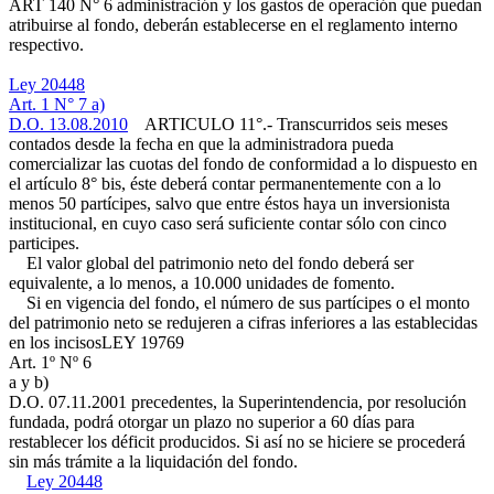
ART 140 N° 6
administración y los gastos de operación que puedan
atribuirse al fondo, deberán establecerse en el reglamento interno
respectivo.
Ley 20448
Art. 1 N° 7 a)
D.O. 13.08.2010
ARTICULO 11°.- Transcurridos seis meses
contados desde la fecha en que la administradora pueda
comercializar las cuotas del fondo de conformidad a lo dispuesto en
el artículo 8° bis, éste deberá contar permanentemente con a lo
menos 50 partícipes, salvo que entre éstos haya un inversionista
institucional, en cuyo caso será suficiente contar sólo con cinco
participes.
El valor global del patrimonio neto del fondo deberá ser
equivalente, a lo menos, a 10.000 unidades de fomento.
Si en vigencia del fondo, el número de sus partícipes o el monto
del patrimonio neto se redujeren a cifras inferiores a las establecidas
en los incisos
LEY 19769
Art. 1º Nº 6
a y b)
D.O. 07.11.2001
precedentes, la Superintendencia, por resolución
fundada, podrá otorgar un plazo no superior a 60 días para
restablecer los déficit producidos. Si así no se hiciere se procederá
sin más trámite a la liquidación del fondo.
Ley 20448