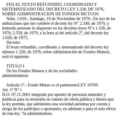
FIJA EL TEXTO REFUNDIDO, COORDINADO Y
SISTEMATIZADO DEL DECRETO LEY 1.328, DE 1976,
SOBRE ADMINISTRACION DE FONDOS MUTUOS
Núm. 1.019.- Santiago, 19 de Noviembre de 1979.- En uso de las
atribuciones que me confiere el decreto ley N° 2.349, de 1979, y
teniendo presente lo dispuesto en los decretos leyes N°s 1.328, de
1976; 2.559, de 1979, y la letra a) del artículo 2°, del decreto ley
1.028, de 1975,
Decreto:
El texto refundido, coordinado y sistematizado del decreto ley
número 1.328, de 1976, sobre administración de Fondos Mutuos,
será el siguiente:
TITULO I
De los Fondos Mutuos y de las sociedades
administradoras
Artículo 1º.- Fondo Mutuo es el patrimonio
LEY 19769
Art. 1º Nº 1
D.O. 07.11.2001
integrado por aportes de personas naturales y
jurídicas para su inversión en valores de oferta pública y bienes que
la ley permita, que administra una sociedad anónima por cuenta y
riesgo de los partícipes o aportantes, en adelante y para el solo efecto
de esta ley, "la administradora.