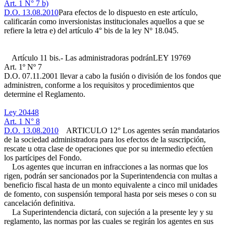
Art. 1 N° 7 b)
D.O. 13.08.2010
Para efectos de lo dispuesto en este artículo,
calificarán como inversionistas institucionales aquellos a que se
refiere la letra e) del artículo 4° bis de la ley Nº 18.045.
Artículo 11 bis.- Las administradoras podrán
LEY 19769
Art. 1º Nº 7
D.O. 07.11.2001
llevar a cabo la fusión o división de los fondos que
administren, conforme a los requisitos y procedimientos que
determine el Reglamento.
Ley 20448
Art. 1 N° 8
D.O. 13.08.2010
ARTICULO 12° Los agentes serán mandatarios
de la sociedad administradora para los efectos de la suscripción,
rescate u otra clase de operaciones que por su intermedio efectúen
los partícipes del Fondo.
Los agentes que incurran en infracciones a las normas que los
rigen, podrán ser sancionados por la Superintendencia con multas a
beneficio fiscal hasta de un monto equivalente a cinco mil unidades
de fomento, con suspensión temporal hasta por seis meses o con su
cancelación definitiva.
La Superintendencia dictará, con sujeción a la presente ley y su
reglamento, las normas por las cuales se regirán los agentes en sus