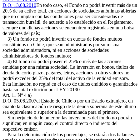
D.O. 13.08.2010
En todo caso, el Fondo no podrá invertir más de un
20% de su activo total, en acciones de sociedades anónimas abiertas
que no cumplan con las condiciones para ser consideradas de
transacción bursátil, de acuerdo a lo establecido en el Reglamento,
siempre que dichas acciones se encuentren registradas en una bolsa
de valores del país;
3) Un fondo no podrá invertir en cuotas de fondos mutuos
constituidos en Chile, que sean administrados por su misma
sociedad administradora, ni en acciones de sociedades
administradoras de fondos mutuos;
4) El fondo no podrá poseer el 25% o más de las acciones
emitidas por una misma sociedad. La inversión en bonos, títulos de
deuda de corto plazo, pagarés, letras, acciones u otros valores no
podrá exceder del 25% del total del activo de la entidad emisora.
Esta limitación no regirá en el caso de títulos emitidos o garantizados
hasta su total extinción por
LEY 20190
Art. 11 Nº 4 a)
D.O. 05.06.2007
el Estado de Chile o por un Estado extranjero, en
cuanto la clasificación de riesgo de la deuda soberana de este último
sea equivalente o superior a la determinada para el primero.
Sin perjuicio de lo anterior, las inversiones del fondo no podrán
significar, en ningún caso, el control directo o indirecto del
respectivo emisor.
Para la determinación de los porcentajes, se estará a los balances