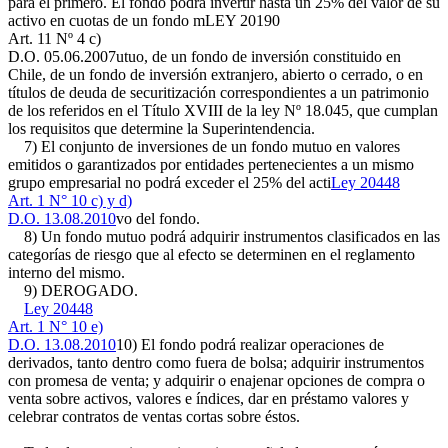
para el primero. El fondo podrá invertir hasta un 25% del valor de su
activo en cuotas de un fondo m
LEY 20190
Art. 11 Nº 4 c)
D.O. 05.06.2007
utuo, de un fondo de inversión constituido en
Chile, de un fondo de inversión extranjero, abierto o cerrado, o en
títulos de deuda de securitización correspondientes a un patrimonio
de los referidos en el Título XVIII de la ley Nº 18.045, que cumplan
los requisitos que determine la Superintendencia.
7) El conjunto de inversiones de un fondo mutuo en valores
emitidos o garantizados por entidades pertenecientes a un mismo
grupo empresarial no podrá exceder el 25% del acti
Ley 20448
Art. 1 N° 10 c) y d)
D.O. 13.08.2010
vo del fondo.
8) Un fondo mutuo podrá adquirir instrumentos clasificados en las
categorías de riesgo que al efecto se determinen en el reglamento
interno del mismo.
9) DEROGADO.
Ley 20448
Art. 1 N° 10 e)
D.O. 13.08.2010
10) El fondo podrá realizar operaciones de
derivados, tanto dentro como fuera de bolsa; adquirir instrumentos
con promesa de venta; y adquirir o enajenar opciones de compra o
venta sobre activos, valores e índices, dar en préstamo valores y
celebrar contratos de ventas cortas sobre éstos.