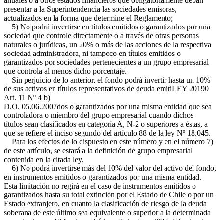
anuales o a otros estados financieros que obligatoriamente deban
presentar a la Superintendencia las sociedades emisoras,
actualizados en la forma que determine el Reglamento;
5) No podrá invertirse en títulos emitidos o garantizados por una
sociedad que controle directamente o a través de otras personas
naturales o jurídicas, un 20% o más de las acciones de la respectiva
sociedad administradora, ni tampoco en títulos emitidos o
garantizados por sociedades pertenecientes a un grupo empresarial
que controla al menos dicho porcentaje.
Sin perjuicio de lo anterior, el fondo podrá invertir hasta un 10%
de sus activos en títulos representativos de deuda emiti
LEY 20190
Art. 11 Nº 4 b)
D.O. 05.06.2007
dos o garantizados por una misma entidad que sea
controladora o miembro del grupo empresarial cuando dichos
títulos sean clasificados en categoría A, N-2 o superiores a éstas, a
que se refiere el inciso segundo del artículo 88 de la ley Nº 18.045.
Para los efectos de lo dispuesto en este número y en el número 7)
de este artículo, se estará a la definición de grupo empresarial
contenida en la citada ley.
6) No podrá invertirse más del 10% del valor del activo del fondo,
en instrumentos emitidos o garantizados por una misma entidad.
Esta limitación no regirá en el caso de instrumentos emitidos o
garantizados hasta su total extinción por el Estado de Chile o por un
Estado extranjero, en cuanto la clasificación de riesgo de la deuda
soberana de este último sea equivalente o superior a la determinada