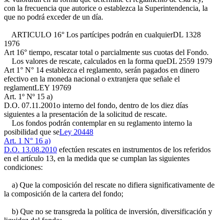
con la frecuencia que autorice o establezca la Superintendencia, la
que no podrá exceder de un día.
ARTICULO 16° Los partícipes podrán en cualquier
DL 1328
1976
Art 16°
tiempo, rescatar total o parcialmente sus cuotas del Fondo.
Los valores de rescate, calculados en la forma que
DL 2559 1979
Art 1° N° 14
establezca el reglamento, serán pagados en dinero
efectivo en la moneda nacional o extranjera que señale el
reglament
LEY 19769
Art. 1º Nº 15 a)
D.O. 07.11.2001
o interno del fondo, dentro de los diez días
siguientes a la presentación de la solicitud de rescate.
Los fondos podrán contemplar en su reglamento interno la
posibilidad que se
Ley 20448
Art. 1 N° 16 a)
D.O. 13.08.2010
efectúen rescates en instrumentos de los referidos
en el artículo 13, en la medida que se cumplan las siguientes
condiciones:
a) Que la composición del rescate no difiera significativamente de
la composición de la cartera del fondo;
b) Que no se transgreda la política de inversión, diversificación y