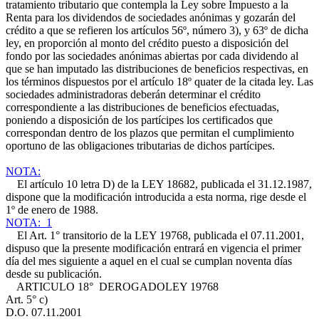
tratamiento tributario que contempla la Ley sobre Impuesto a la
Renta para los dividendos de sociedades anónimas y gozarán del
crédito a que se refieren los artículos 56º, número 3), y 63º de dicha
ley, en proporción al monto del crédito puesto a disposición del
fondo por las sociedades anónimas abiertas por cada dividendo al
que se han imputado las distribuciones de beneficios respectivas, en
los términos dispuestos por el artículo 18º quater de la citada ley. Las
sociedades administradoras deberán determinar el crédito
correspondiente a las distribuciones de beneficios efectuadas,
poniendo a disposición de los partícipes los certificados que
correspondan dentro de los plazos que permitan el cumplimiento
oportuno de las obligaciones tributarias de dichos partícipes.
NOTA:
El artículo 10 letra D) de la LEY 18682, publicada el 31.12.1987,
dispone que la modificación introducida a esta norma, rige desde el
1º de enero de 1988.
NOTA: 1
El Art. 1° transitorio de la LEY 19768, publicada el 07.11.2001,
dispuso que la presente modificación entrará en vigencia el primer
día del mes siguiente a aquel en el cual se cumplan noventa días
desde su publicación.
ARTICULO 18° DEROGADO
LEY 19768
Art. 5° c)
D.O. 07.11.2001