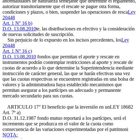
anormalidades de naturaleza semejante que determine el reglamento,
autorizar transitoriamente que el rescate se pague otra forma,
condiciones y plazos, o bien, suspender las operaciones de resca
Ley
20448
Art. 1 N° 16 b)
D.O. 13.08.2010
te, las distribuciones en efectivo y la consideración
de nuevas solicitudes de suscripción.
Sin perjuicio de lo expuesto en los incisos precedentes, los
Ley
20448
Art. 1 N° 16 c)
D.O. 13.08.2010
fondos que permitan el aporte y rescate en
instrumentos podrán contemplar restricciones al aporte y rescate de
cuotas de acuerdo a lo que determine la Superintendencia mediante
instrucción de carácter general, las que se harán efectivas una vez
que las cuotas respectivas se encuentren registradas en una bolsa de
valores y la administradora haya establecido mecanismos que
permitan asegurar a los partícipes un adecuado y permanente
mercado secundario para sus cuotas.
ARTICULO 17° El beneficio que la inversión en un
LEY 18682
Art. 7º a)
D.O. 31.12.1987
fondo mutuo reportará a los partícipes, será el
incremento que se produzca en el valor de la cuota como
consecuencia de las variaciones experimentadas por el patrimoni
NOTA: