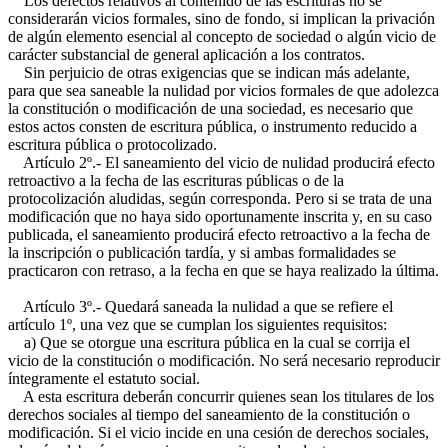
Los defectos relativos al contenido de las escrituras no se
considerarán vicios formales, sino de fondo, si implican la privación
de algún elemento esencial al concepto de sociedad o algún vicio de
carácter substancial de general aplicación a los contratos.
Sin perjuicio de otras exigencias que se indican más adelante,
para que sea saneable la nulidad por vicios formales de que adolezca
la constitución o modificación de una sociedad, es necesario que
estos actos consten de escritura pública, o instrumento reducido a
escritura pública o protocolizado.
Artículo 2º.- El saneamiento del vicio de nulidad producirá efecto
retroactivo a la fecha de las escrituras públicas o de la
protocolización aludidas, según corresponda. Pero si se trata de una
modificación que no haya sido oportunamente inscrita y, en su caso
publicada, el saneamiento producirá efecto retroactivo a la fecha de
la inscripción o publicación tardía, y si ambas formalidades se
practicaron con retraso, a la fecha en que se haya realizado la última.
Artículo 3º.- Quedará saneada la nulidad a que se refiere el
artículo 1º, una vez que se cumplan los siguientes requisitos:
a) Que se otorgue una escritura pública en la cual se corrija el
vicio de la constitución o modificación. No será necesario reproducir
íntegramente el estatuto social.
A esta escritura deberán concurrir quienes sean los titulares de los
derechos sociales al tiempo del saneamiento de la constitución o
modificación. Si el vicio incide en una cesión de derechos sociales,