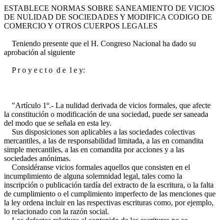
ESTABLECE NORMAS SOBRE SANEAMIENTO DE VICIOS
DE NULIDAD DE SOCIEDADES Y MODIFICA CODIGO DE
COMERCIO Y OTROS CUERPOS LEGALES
Teniendo presente que el H. Congreso Nacional ha dado su
aprobación al siguiente
P r o y e c t o d e l e y:
"Artículo 1º.- La nulidad derivada de vicios formales, que afecte
la constitución o modificación de una sociedad, puede ser saneada
del modo que se señala en esta ley.
Sus disposiciones son aplicables a las sociedades colectivas
mercantiles, a las de responsabilidad limitada, a las en comandita
simple mercantiles, a las en comandita por acciones y a las
sociedades anónimas.
Considéranse vicios formales aquellos que consisten en el
incumplimiento de alguna solemnidad legal, tales como la
inscripción o publicación tardía del extracto de la escritura, o la falta
de cumplimiento o el cumplimiento imperfecto de las menciones que
la ley ordena incluir en las respectivas escrituras como, por ejemplo,
lo relacionado con la razón social.