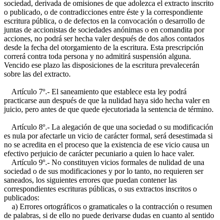
sociedad, derivada de omisiones de que adolezca el extracto inscrito
o publicado, o de contradicciones entre éste y la correspondiente
escritura pública, o de defectos en la convocación o desarrollo de
juntas de accionistas de sociedades anónimas o en comandita por
acciones, no podrá ser hecha valer después de dos años contados
desde la fecha del otorgamiento de la escritura. Esta prescripción
correrá contra toda persona y no admitirá suspensión alguna.
Vencido ese plazo las disposiciones de la escritura prevalecerán
sobre las del extracto.
Artículo 7º.- El saneamiento que establece esta ley podrá
practicarse aun después de que la nulidad haya sido hecha valer en
juicio, pero antes de que quede ejecutoriada la sentencia de término.
Artículo 8º.- La alegación de que una sociedad o su modificación
es nula por afectarle un vicio de carácter formal, será desestimada si
no se acredita en el proceso que la existencia de ese vicio causa un
efectivo perjuicio de carácter pecuniario a quien lo hace valer.
Artículo 9º.- No constituyen vicios formales de nulidad de una
sociedad o de sus modificaciones y por lo tanto, no requieren ser
saneados, los siguientes errores que puedan contener las
correspondientes escrituras públicas, o sus extractos inscritos o
publicados:
a) Errores ortográficos o gramaticales o la contracción o resumen
de palabras, si de ello no puede derivarse dudas en cuanto al sentido