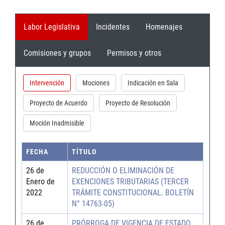
Labor Legislativa
Incidentes
Homenajes
Comisiones y grupos
Permisos y otros
Intervención
Mociones
Indicación en Sala
Proyecto de Acuerdo
Proyecto de Resolución
Moción Inadmisible
FECHA
TÍTULO
26 de
REDUCCIÓN O ELIMINACIÓN DE
Enero de
EXENCIONES TRIBUTARIAS (TERCER
2022
TRÁMITE CONSTITUCIONAL. BOLETÍN
N° 14763-05)
26 de
PRÓRROGA DE VIGENCIA DE ESTADO