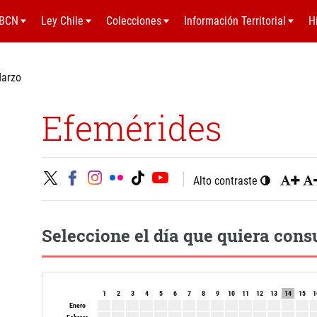
BCN
Ley Chile
Colecciones
Información Territorial
H
Marzo
Efemérides
Alto contraste
Seleccione el día que quiera cons
1
2
3
4
5
6
7
8
9
10
11
12
13
14
15
1
Enero