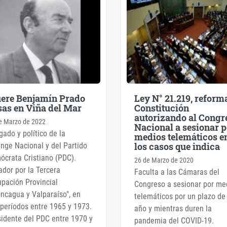
ere Benjamín Prado
Ley N° 21.219, reform
as en Viña del Mar
Constitución
autorizando al Congr
e Marzo de 2022
Nacional a sesionar p
ado y político de la
medios telemáticos e
los casos que indica
nge Nacional y del Partido
crata Cristiano (PDC).
26 de Marzo de 2020
dor por la Tercera
Faculta a las Cámaras del
pación Provincial
Congreso a sesionar por me
ncagua y Valparaíso", en
telemáticos por un plazo de
períodos entre 1965 y 1973.
año y mientras duren la
idente del PDC entre 1970 y
pandemia del COVID-19.