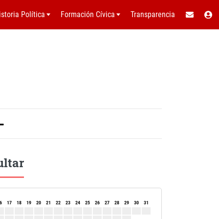
istoria Política
Formación Cívica
Transparencia
ultar
6
17
18
19
20
21
22
23
24
25
26
27
28
29
30
31