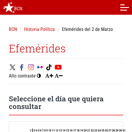
BCN
BCN
Historia Política
Efemérides del 2 de Marzo
Efemérides
Alto contraste
Seleccione el día que quiera
consultar
1
2
3
4
5
6
7
8
9
10
11
12
13
14
15
16
17
18
19
20
21
22
23
24
25
26
27
28
29
30
31