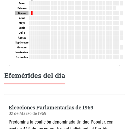
Enero
Febrero
Marzo
Abril
Mayo
Junio
Julio
Agosto
Septiembre
Octubre
Noviembre
Diciembre
Efemérides del día
Elecciones Parlamentarias de 1969
02 de Marzo de 1969
Predomina la coalición denominada Unidad Popular, con
casi un 44% de los votos. A nivel individual, el Partido