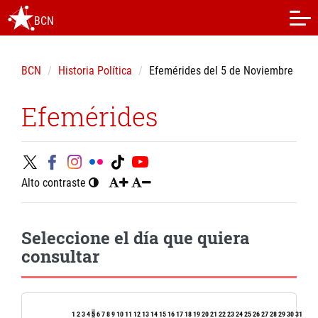
BCN
BCN
Historia Política
Efemérides del 5 de Noviembre
Efemérides
Alto contraste
Seleccione el día que quiera
consultar
1
2
3
4
5
6
7
8
9
10
11
12
13
14
15
16
17
18
19
20
21
22
23
24
25
26
27
28
29
30
31