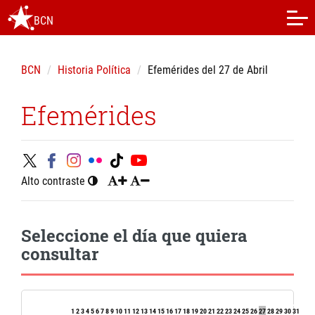
BCN
BCN
Historia Política
Efemérides del 27 de Abril
Efemérides
Alto contraste
Seleccione el día que quiera
consultar
1
2
3
4
5
6
7
8
9
10
11
12
13
14
15
16
17
18
19
20
21
22
23
24
25
26
27
28
29
30
31