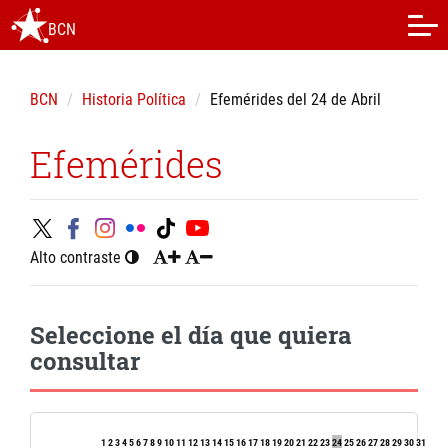
BCN
BCN
Historia Política
Efemérides del 24 de Abril
Efemérides
Alto contraste
Seleccione el día que quiera
consultar
1
2
3
4
5
6
7
8
9
10
11
12
13
14
15
16
17
18
19
20
21
22
23
24
25
26
27
28
29
30
31